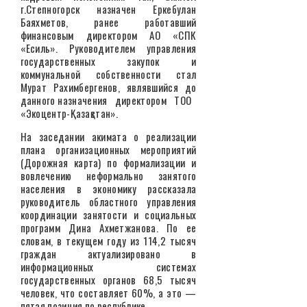
г.Степногорск назначен Еркебулан
Баяхметов, ранее работавший
финансовым директором АО «СПК
«Есиль». Руководителем управления
государственных закупок и
коммунальной собственности стал
Мурат Рахимбергенов, являвшийся до
данного назначения директором ТОО
«Экоцентр-Қазақстан».
На заседании акимата о реализации
плана организационных мероприятий
(Дорожная карта) по формализации и
вовлечению неформально занятого
населения в экономику рассказала
руководитель областного управления
координации занятости и социальных
программ Дина Ахметжанова. По ее
словам, в текущем году из 114,2 тысяч
граждан актуализировано в
информационных системах
государственных органов 68,5 тысяч
человек, что составляет 60%, а это —
пятая позиция по республике.