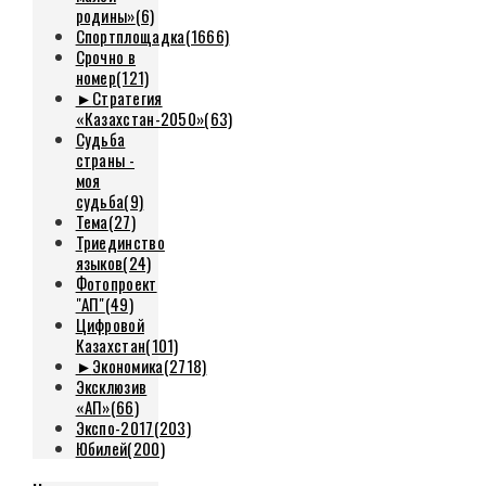
родины»
(6)
Спортплощадка
(1666)
Срочно в
номер
(121)
►
Стратегия
«Казахстан-2050»
(63)
Судьба
страны -
моя
судьба
(9)
Тема
(27)
Триединство
языков
(24)
Фотопроект
"АП"
(49)
Цифровой
Казахстан
(101)
►
Экономика
(2718)
Эксклюзив
«АП»
(66)
Экспо-2017
(203)
Юбилей
(200)