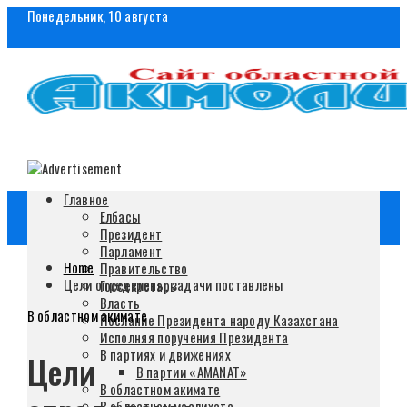
Понедельник, 10 августа
Главное
Елбасы
Президент
Парламент
Home
Правительство
Цели определены, задачи поставлены
Госсекретарь
Власть
В областном акимате
Послание Президента народу Казахстана
Исполняя поручения Президента
В партиях и движениях
Цели
В партии «AMANAT»
В областном акимате
В областном маслихате