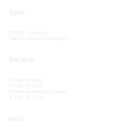
Адрес
020000. г.Кокшетау,
улица Каныша Сатбаева, дом 7.
Контакты
Телефон премный:
8-7162-25-15-60
Рекламный менеджер (Ирина):
8 -7162-25-15-10
email