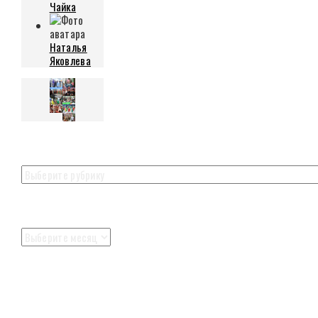
Чайка
Наталья
Яковлева
Рубрики
Рубрики
Архивы
Архивы
ПДФ версия
Архив газеты в формате PDF