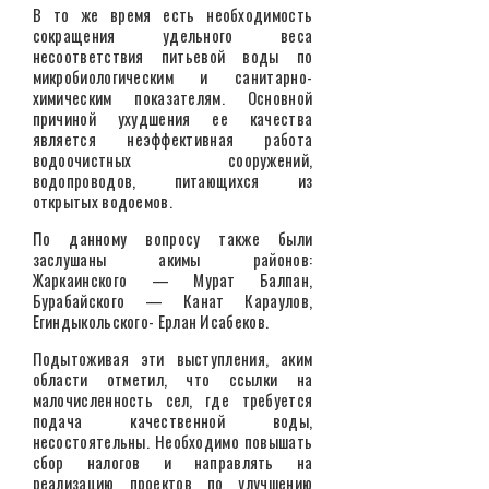
В то же время есть необходимость
сокращения удельного веса
несоответствия питьевой воды по
микробиологическим и санитарно-
химическим показателям. Основной
причиной ухудшения ее качества
является неэффективная работа
водоочистных сооружений,
водопроводов, питающихся из
открытых водоемов.
По данному вопросу также были
заслушаны акимы районов:
Жаркаинского — Мурат Балпан,
Бурабайского — Канат Караулов,
Егиндыкольского- Ерлан Исабеков.
Подытоживая эти выступления, аким
области отметил, что ссылки на
малочисленность сел, где требуется
подача качественной воды,
несостоятельны. Необходимо повышать
сбор налогов и направлять на
реализацию проектов по улучшению