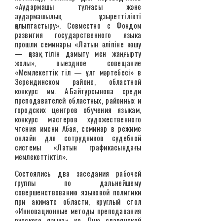
«Аудармашы түлғасы және
аудармашылық құзыреттілікті
қалыптастыру». Совместно с Фондом
развития государственного языка
прошли семинары «Латын әліпіне көшу
— қазақ тілін дамыту мен жаңғырту
жолы», выездное совещание
«Мемлекеттік тіл — ұлт мәртебесі» в
Зерендинском районе, областной
конкурс им. А.Байтурсынова среди
преподавателей областных, районных и
городских центров обучения языкам,
конкурс мастеров художественного
чтения имени Абая, семинар в режиме
онлайн для сотрудников судебной
системы «Латын графикасындағы
мемлекеттіктіл».
Состоялись два заседания рабочей
группы по дальнейшему
совершенствованию языковой политики
при акимате области, круглый стол
«Инновационные методы преподавания
русского языка» ко Дню славянской