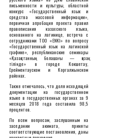
письменности и культуры, областной
конкурс «Государственный язык и
средства массовой информации»,
первичная апробация проекта правил
правописания казахского языка,
основанного на латинице, встреча с
сотрудниками ТОО «ENKI» по вопросу
«Государственный язык на латинской
графике», республиканские семинары
«Қазақстанның болашағы — қазақ
тілінде» в городе Кокшетау,
Ерейментауском и Коргалжынском
районах.
Также отмечалось, что доля исходящей
документации на государственном
языке в государственных органах за 9
месяцев 2018 года составила 98,5
процентов.
По всем вопросам, заслушанным на
заседании акимата, приняты
соответствующие постановления, даны
конкретные поручения.