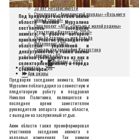
«Спецпроекты АП»
30 лет Независимости
Спецпроект «Акмолинской правды» «Возьмите
Под председательством акима
меня в семью!»
области Малика Мурзалина
Спецпроект «АП»: «Письма с малой родины»
состоялось заседание
Стратегия «Казахстан-2050»
акимата, в работе которого
Судьба страны — моя судьба
приняли участие руководители
Фотопроект «АП»
областных управлений и
Сакральная география Казахстана
департаментов, а также акимы
Гостиная «АП»
районов (большинство из них в
Выборы – 2023
селекторном режиме) и города
Кокшетау – 200
Степногорск.
Арқа ажары
Предваряя заседание акимата, Малик
Мурзалин поблагодарил за совместную и
плодотворную работу и поздравил
Николая Политкина, являвшегося в
последнее время заместителем
руководителя аппарата акима области,
с выходом на заслуженный отдых.
Аким области также проинформировал
участников заседания акимата о
кадровых изменениях. Так, акимом