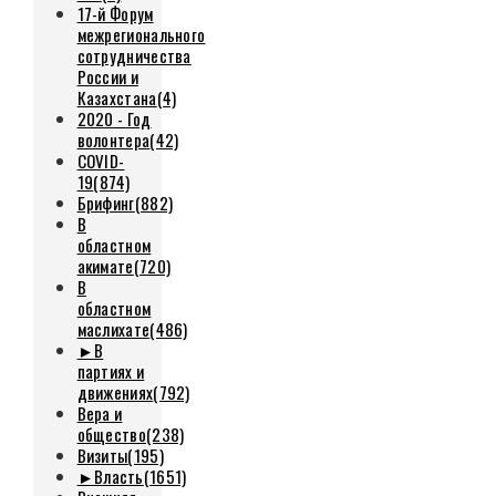
17-й Форум
межрегионального
сотрудничества
России и
Казахстана
(4)
2020 - Год
волонтера
(42)
COVID-
19
(874)
Брифинг
(882)
В
областном
акимате
(720)
В
областном
маслихате
(486)
►
В
партиях и
движениях
(792)
Вера и
общество
(238)
Визиты
(195)
►
Власть
(1651)