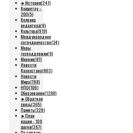
►
История
(241)
Кокшетау –
200
(5)
Колонка
редактора
(6)
Культура
(919)
Международное
сотрудничество
(34)
Меры
господдержки
(9)
Мнение
(81)
Новости
Казахстана
(863)
Новости
Мира
(198)
НПО
(106)
Образование
(1290)
►
Обратная
связь
(365)
Память
(229)
►
План
нации - 100
шагов
(267)
По следам