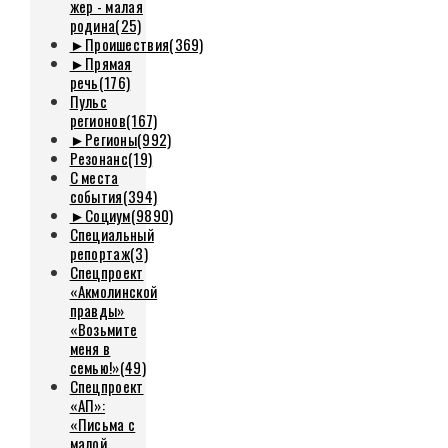
жер - малая
родина
(25)
►
Проишествия
(369)
►
Прямая
речь
(176)
Пульс
регионов
(167)
►
Регионы
(992)
Резонанс
(19)
С места
события
(394)
►
Социум
(9890)
Специальный
репортаж
(3)
Спецпроект
«Акмолинской
правды»
«Возьмите
меня в
семью!»
(49)
Спецпроект
«АП»:
«Письма с
малой