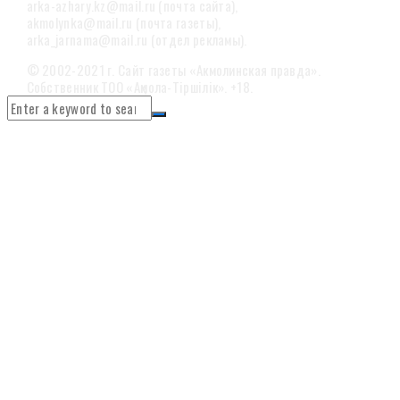
arka-azhary.kz@mail.ru (почта сайта),
akmolynka@mail.ru (почта газеты),
arka_jarnama@mail.ru (отдел рекламы).
© 2002-2021 г. Сайт газеты «Акмолинская правда».
Собственник ТОО «Ақмола-Тіршілік». +18.