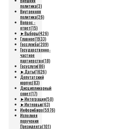
Внешняя
политика
(3)
Внутренняя
политика
(26)
Вопрос -
ответ
(15)
►
Выборы
(426)
Главное
(1933)
Госслужба
(209)
Государственно-
частное
партнерство
(18)
Госуслуги
(86)
►
Даты
(1626)
Депутатский
корпус
(83)
Дисциплинарный
совет
(17)
►
Интеграция
(50)
►
Интервью
(63)
Информбюро
(5976)
Исполняя
поручения
Президента
(101)