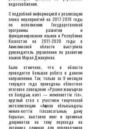
водоснабжения.
С подробной информацией о реализации
плана мероприятий на 2017-2019 годы
по исполнению Государственной
программы развития и
функционирования языков в Республике
Казахстан на 2011-2020 годы в
Акмолинской области выступила
руководитель управления по развитию
языков Марал Джакупова.
Было отмечено, что в области
проводится большая работа в данном
направлении. Так, только за 9 месяцев
текущего года проведены областное
итоговое совещание «Рухани жаңғырған
ел болудың өзегі — мемлекеттік тіл»,
круглый стол с участием творческой
интеллигенции «Ақмола облысындағы
мемле-кеттік тілсаясатының даму
барысы», выставка книг и архивных
документов на тему перехода на
латиницу, семинар для переводчиков